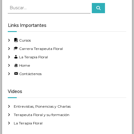
B
B
u
u
s
s
c
a
c
Links Importantes
r
a
r
Cursos
:
Carrera Terapeuta Floral
La Terapia Floral
Home
Contáctenos
Videos
Entrevistas, Ponencias y Charlas
Terapeuta Floral y su formación
La Terapia Floral