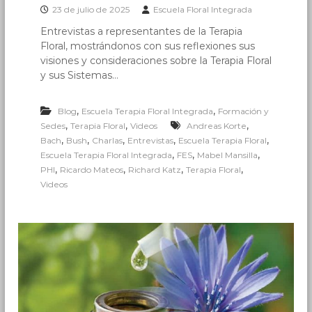
23 de julio de 2025
Escuela Floral Integrada
r
a
Entrevistas a representantes de la Terapia
Floral, mostrándonos con sus reflexiones sus
l
visiones y consideraciones sobre la Terapia Floral
I
y sus Sistemas…
n
t
,
,
Blog
Escuela Terapia Floral Integrada
Formación y
e
,
,
,
Sedes
Terapia Floral
Videos
Andreas Korte
g
,
,
,
,
,
Bach
Bush
Charlas
Entrevistas
Escuela Terapia Floral
r
,
,
,
Escuela Terapia Floral Integrada
FES
Mabel Mansilla
a
,
,
,
,
PHI
Ricardo Mateos
Richard Katz
Terapia Floral
d
Videos
a