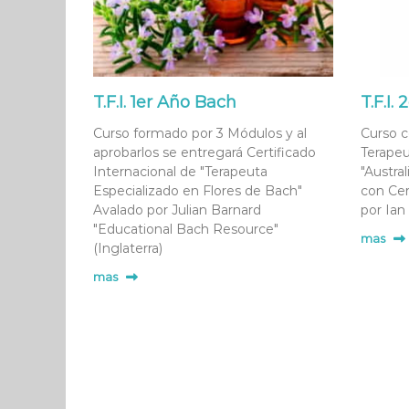
T.F.I. 1er Año Bach
T.F.I
Curso formado por 3 Módulos y al
Curso c
aprobarlos se entregará Certificado
Terapeu
Internacional de "Terapeuta
"Austra
Especializado en Flores de Bach"
con Cer
Avalado por Julian Barnard
por Ian 
"Educational Bach Resource"
mas
(Inglaterra)
mas